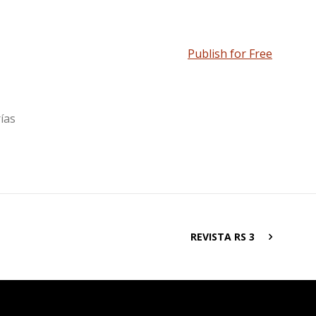
Publish for Free
ías
REVISTA RS 3