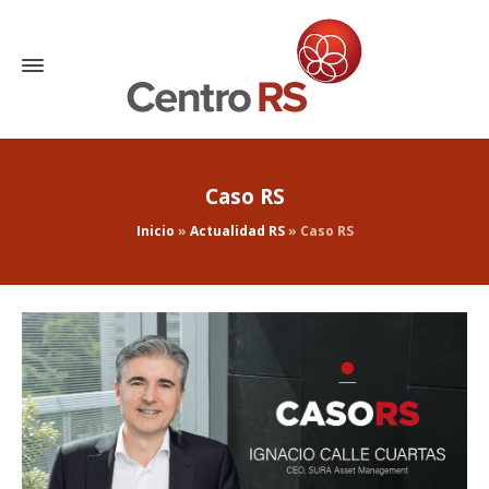
Caso RS
Inicio
»
Actualidad RS
»
Caso RS