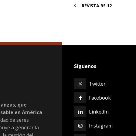
 que contribuye a
REVISTA RS 12
al,y la generación de
d (RS).
Síguenos
Twitter
Facebook
ianzas, que
LinkedIn
nsable en América
dad de seres
Instagram
buye a generar la
, la gestión del