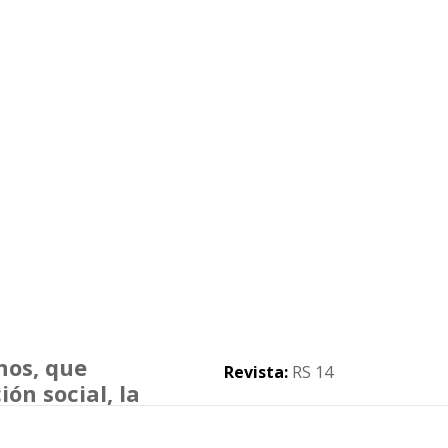
os, que
Revista:
RS 14
ón social, la
.