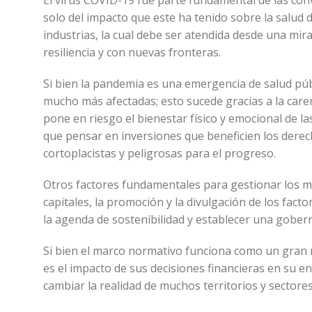
El virus COVID-19 fue parte fundamental de las co
solo del impacto que este ha tenido sobre la salud
industrias, la cual debe ser atendida desde una mir
resiliencia y con nuevas fronteras.
Si bien la pandemia es una emergencia de salud púb
mucho más afectadas; esto sucede gracias a la caren
pone en riesgo el bienestar físico y emocional de l
que pensar en inversiones que beneficien los derec
cortoplacistas y peligrosas para el progreso.
Otros factores fundamentales para gestionar los m
capitales, la promoción y la divulgación de los fact
la agenda de sostenibilidad y establecer una gober
Si bien el marco normativo funciona como un gran m
es el impacto de sus decisiones financieras en su 
cambiar la realidad de muchos territorios y sectore