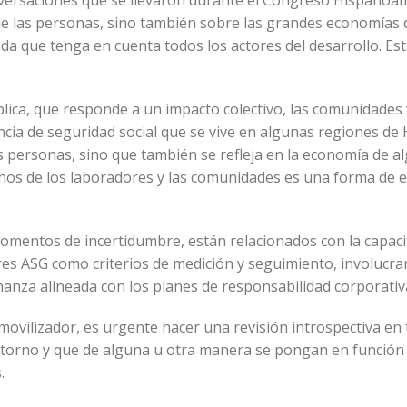
nversaciones que se llevaron durante el Congreso Hispanoa
 de las personas, sino también sobre las grandes economías
ada que tenga en cuenta todos los actores del desarrollo. Es
lica, que responde a un impacto colectivo, las comunidades
cia de seguridad social que se vive en algunas regiones de 
as personas, sino que también se refleja en la economía de a
hos de los laboradores y las comunidades es una forma de enf
omentos de incertidumbre, están relacionados con la capaci
ores ASG como criterios de medición y seguimiento, involucra
nanza alineada con los planes de responsabilidad corporativ
ovilizador, es urgente hacer una revisión introspectiva en
entorno y que de alguna u otra manera se pongan en función
s.