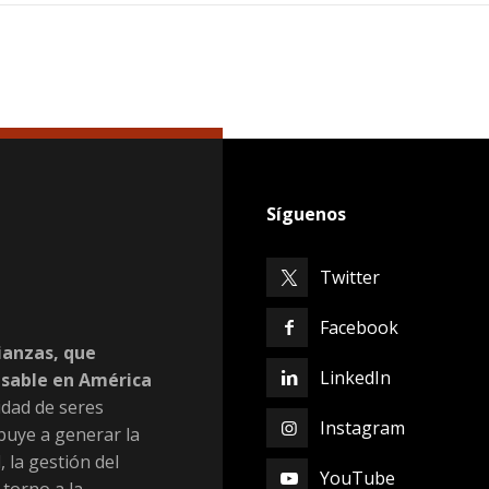
Síguenos
Twitter
Facebook
ianzas, que
LinkedIn
nsable en América
dad de seres
Instagram
buye a generar la
, la gestión del
YouTube