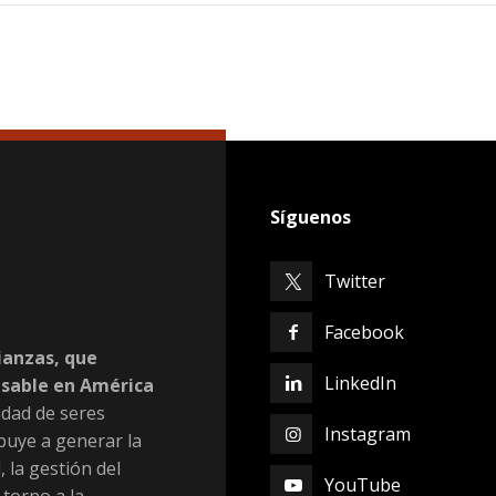
Síguenos
Twitter
Facebook
ianzas, que
LinkedIn
nsable en América
dad de seres
Instagram
buye a generar la
, la gestión del
YouTube