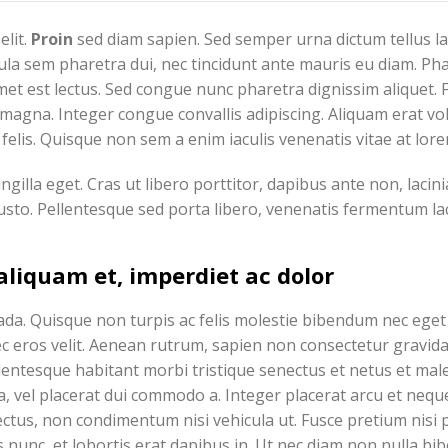
elit.
Proin
sed diam sapien. Sed semper urna dictum tellus la
igula sem pharetra dui, nec tincidunt ante mauris eu diam. Ph
amet est lectus. Sed congue nunc pharetra dignissim aliquet. 
magna. Integer congue convallis adipiscing. Aliquam erat vo
felis. Quisque non sem a enim iaculis venenatis vitae at lore
illa eget. Cras ut libero porttitor, dapibus ante non, lacini
justo. Pellentesque sed porta libero, venenatis fermentum la
aliquam et, imperdiet ac dolor
da. Quisque non turpis ac felis molestie bibendum nec eget
nec eros velit. Aenean rutrum, sapien non consectetur gravida
t. Pellentesque habitant morbi tristique senectus et netus et ma
na, vel placerat dui commodo a. Integer placerat arcu et nequ
lectus, non condimentum nisi vehicula ut. Fusce pretium nisi 
us nunc, et lobortis erat dapibus in. Ut nec diam non nulla b