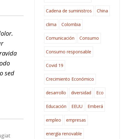
Cadena de suministros
China
clima
Colombia
olor.
Comunicación
Consumo
ur
Consumo responsable
gravida
modo
Covid 19
do sed
Crecimiento Económico
desarrollo
diversidad
Eco
Educación
EEUU
Emberá
empleo
empresas
energía renovable
ugiat