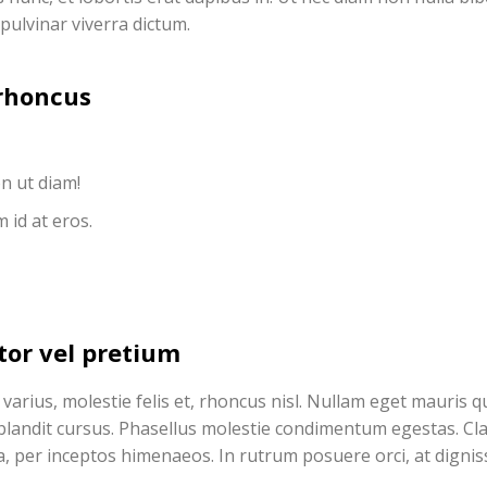
ulvinar viverra dictum.
 rhoncus
n ut diam!
 id at eros.
or vel pretium
arius, molestie felis et, rhoncus nisl. Nullam eget mauris q
blandit cursus. Phasellus molestie condimentum egestas. Cl
ra, per inceptos himenaeos. In rutrum posuere orci, at dignis