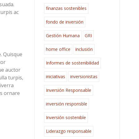
esuada.
finanzas sostenibles
turpis ac
fondo de inversión
Gestión Humana
GRI
home office
inclusión
e. Quisque
tor
Informes de sostenibilidad
ue auctor
iniciativas
inversionistas
lla turpis,
iverra
Inversión Responsable
us ornare
inversión responsble
Inversión sostenible
Liderazgo responsable