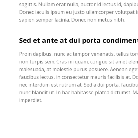
sagittis. Nullam erat nulla, auctor id lectus id, da
Donec iaculis ipsum eu justo ullamcorper volutpat in 
sapien semper lacinia. Donec non metus nibh.
Sed et ante at dui porta condimen
Proin dapibus, nunc ac tempor venenatis, tellus tor
non turpis sem. Cras mi quam, congue sit amet eleme
malesuada, at molestie purus posuere. Aenean eget
faucibus lectus, in consectetur mauris facilisis at. 
nec interdum est rutrum at. Sed a dui porta, faucib
nunc blandit ut. In hac habitasse platea dictumst. M
imperdiet.