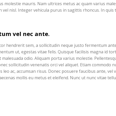
pibus molestie mauris. Nam ultrices metus ac quam varius mal
vel nisl. Integer vehicula purus in sagittis rhoncus. In quis 
tum vel nec ante.
tor hendrerit sem, a sollicitudin neque justo fermentum ant
ntum ut, egestas vitae felis. Quisque facilisis magna id tor
 malesuada odio. Aliquam porta varius molestie. Pellentesq
Donec sollicitudin venenatis orci vel aliquet. Etiam commodo nu
us leo ac, accumsan risus. Donec posuere faucibus ante, vel v
aecenas mollis eu metus et eleifend. Nunc ut nunc vitae tell