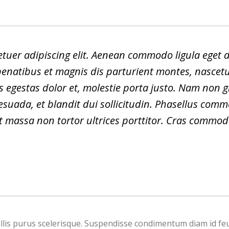
tuer adipiscing elit. Aenean commodo ligula eget d
enatibus et magnis dis parturient montes, nascet
as egestas dolor et, molestie porta justo. Nam non 
lesuada, et blandit dui sollicitudin. Phasellus com
it massa non tortor ultrices porttitor. Cras commo
llis purus scelerisque. Suspendisse condimentum diam id fe