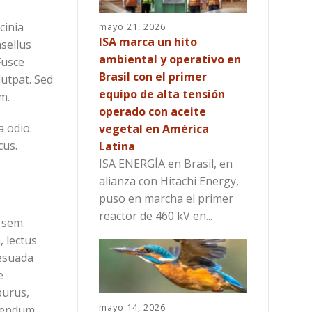
cinia
mayo 21, 2026
ISA marca un hito
asellus
ambiental y operativo en
Fusce
Brasil con el primer
lutpat. Sed
equipo de alta tensión
m.
operado con aceite
a odio.
vegetal en América
cus.
Latina
ISA ENERGÍA en Brasil, en
alianza con Hitachi Energy,
puso en marcha el primer
reactor de 460 kV en...
 sem.
, lectus
lesuada
e
purus,
mayo 14, 2026
ibendum