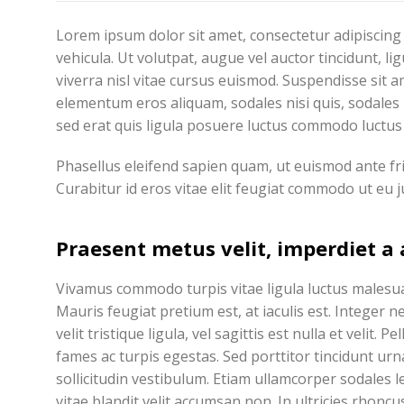
Lorem ipsum dolor sit amet, consectetur adipiscing 
vehicula. Ut volutpat, augue vel auctor tincidunt, l
viverra nisl vitae cursus euismod. Suspendisse sit 
elementum eros aliquam, sodales nisi quis, sodales 
sed erat quis ligula posuere luctus commodo luctus 
Phasellus eleifend sapien quam, ut euismod ante fring
Curabitur id eros vitae elit feugiat commodo ut eu 
Praesent metus velit, imperdiet a 
Vivamus commodo turpis vitae ligula luctus malesua
Mauris feugiat pretium est, at iaculis est. Integer 
velit tristique ligula, vel sagittis est nulla et veli
fames ac turpis egestas. Sed porttitor tincidunt ur
sollicitudin vestibulum. Etiam ullamcorper sodales 
vitae blandit velit accumsan non. In ultricies rhonc