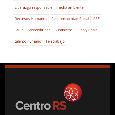
Liderazgo responsable
medio ambiente
Recursos Humanos
Responsabilidad Social
RSE
Salud
Sostenibilidad
Suministro
Supply Chain
talento humano
Teletrabajo