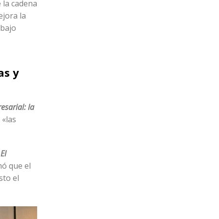
 la cadena
ejora la
 bajo
as y
esarial: la
 «las
a
El
mó que el
sto el