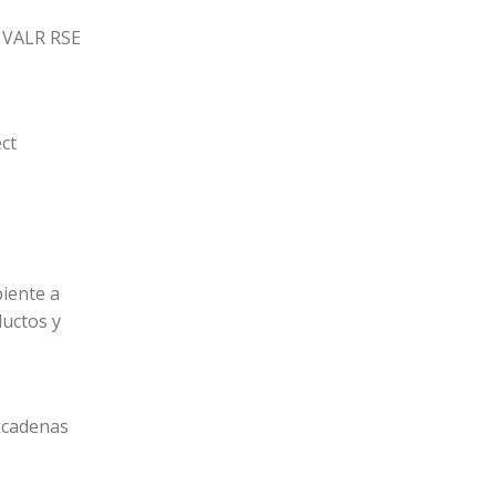
r VALR RSE
ct
biente a
ductos y
n cadenas