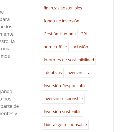
finanzas sostenibles
be
 para
fondo de inversión
ue los
lmente;
Gestión Humana
GRI
sto, la
home office
inclusión
i nos
remos
Informes de sostenibilidad
iniciativas
inversionistas
Inversión Responsable
ajando
lo nos
inversión responsble
 parte de
Inversión sostenible
ientes y
Liderazgo responsable