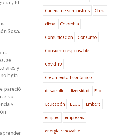
gona y El
Cadena de suministros
China
que
clima
Colombia
món Sosa,
Comunicación
Consumo
Consumo responsable
zona.
s, se
Covid 19
colares y
cnología.
Crecimiento Económico
me pareció
desarrollo
diversidad
Eco
rar su
ncia y
Educación
EEUU
Emberá
ión
empleo
empresas
energía renovable
 aprender