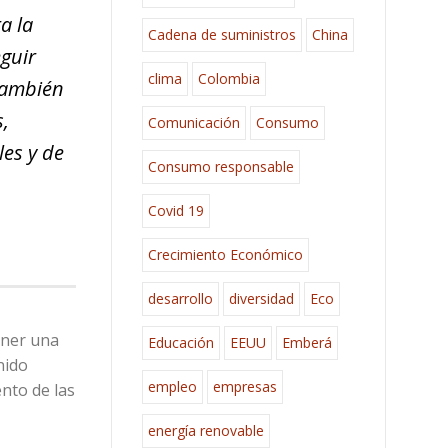
a la
Cadena de suministros
China
eguir
clima
Colombia
 también
s,
Comunicación
Consumo
les y de
Consumo responsable
Covid 19
Crecimiento Económico
desarrollo
diversidad
Eco
ener una
Educación
EEUU
Emberá
nido
empleo
empresas
nto de las
energía renovable