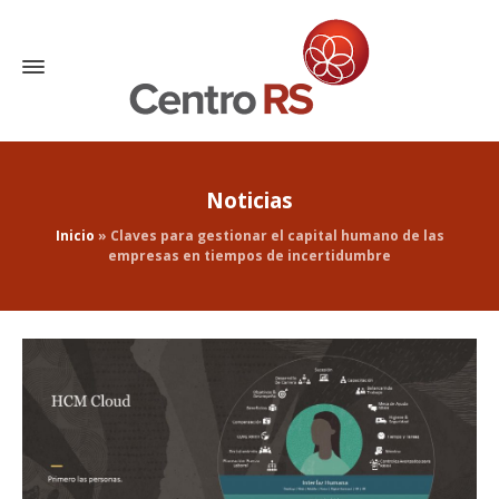
Noticias
Inicio
»
Claves para gestionar el capital humano de las
empresas en tiempos de incertidumbre