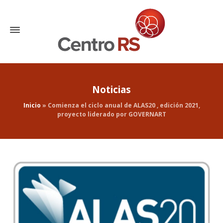
Noticias
Inicio
»
Comienza el ciclo anual de ALAS20 , edición 2021,
proyecto liderado por GOVERNART