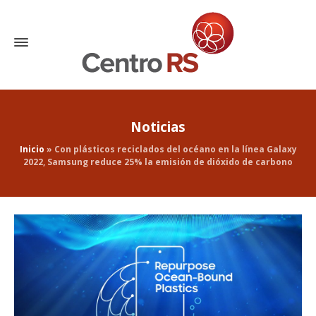
Noticias
Inicio
»
Con plásticos reciclados del océano en la línea Galaxy
2022, Samsung reduce 25% la emisión de dióxido de carbono