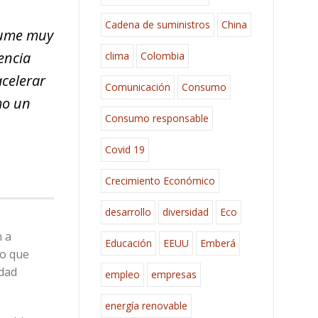
Cadena de suministros
China
sume muy
encia
clima
Colombia
celerar
Comunicación
Consumo
mo un
Consumo responsable
Covid 19
Crecimiento Económico
desarrollo
diversidad
Eco
n a
Educación
EEUU
Emberá
no que
idad
empleo
empresas
energía renovable