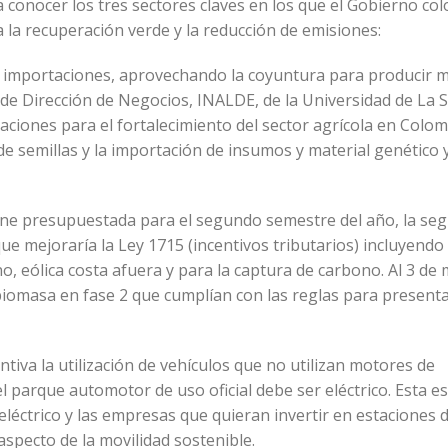
a conocer los tres sectores claves en los que el Gobierno c
a la recuperación verde y la reducción de emisiones:
 de importaciones, aprovechando la coyuntura para producir 
de Dirección de Negocios, INALDE, de la Universidad de La S
ciones para el fortalecimiento del sector agrícola en Colomb
e semillas y la importación de insumos y material genético 
 tiene presupuestada para el segundo semestre del año, la se
e mejoraría la Ley 1715 (incentivos tributarios) incluyendo
, eólica costa afuera y para la captura de carbono. Al 3 de
biomasa en fase 2 que cumplían con las reglas para presenta
ntiva la utilización de vehículos que no utilizan motores de
l parque automotor de uso oficial debe ser eléctrico. Esta e
léctrico y las empresas que quieran invertir en estaciones 
aspecto de la movilidad sostenible.