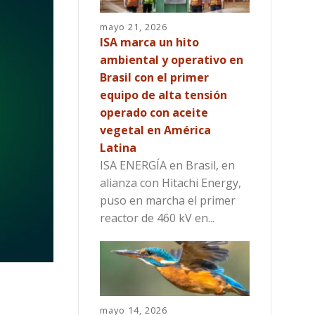
mayo 21, 2026
ISA marca un hito
ambiental y operativo en
Brasil con el primer
equipo de alta tensión
operado con aceite
vegetal en América
Latina
ISA ENERGÍA en Brasil, en
alianza con Hitachi Energy,
puso en marcha el primer
reactor de 460 kV en...
mayo 14, 2026