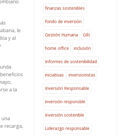
olombiano
finanzas sostenibles
fondo de inversión
más
abana, le
Gestión Humana
GRI
ia y al
y
home office
inclusión
Informes de sostenibilidad
gunda
 beneficios
iniciativas
inversionistas
 mayo,
Inversión Responsable
rse a la
inversión responsble
Inversión sostenible
s una
de recarga,
Liderazgo responsable