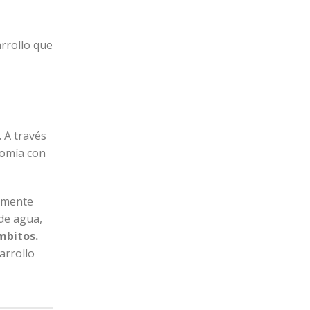
rrollo que
 A través
nomía con
hamente
 de agua,
mbitos.
arrollo