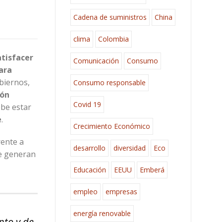
Cadena de suministros
China
clima
Colombia
atisfacer
Comunicación
Consumo
ara
biernos,
Consumo responsable
ión
Covid 19
ebe estar
e
.
Crecimiento Económico
rente a
desarrollo
diversidad
Eco
ue generan
Educación
EEUU
Emberá
empleo
empresas
energía renovable
nto y de