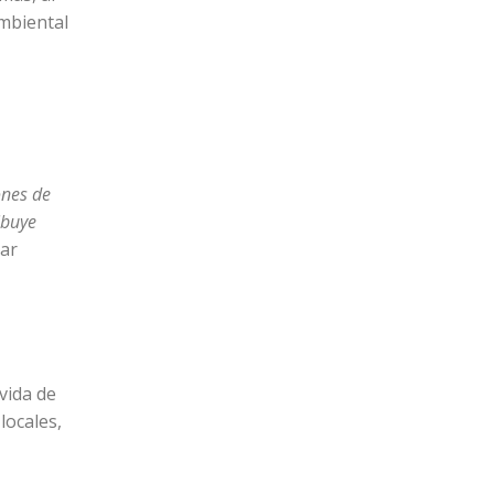
mbiental
ones de
ibuye
lar
vida de
locales,