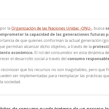
 por la
Organización de las Naciones Unidas -ONU-
, busca
s
comprometer la capacidad de las generaciones futuras p
portancia de que quienes conforman la actual generación (go
e permitan alcanzar dicho objetivo, a través de la
protecc
miento económico.
El rol del consumidor en esta dinámica d
ecer el desarrollo social a través del
consumo responsabl
 reconocer que los recursos no son inagotables, pero que f
 pueden ser implementadas para reemplazar las prácticas q
la sociedad.
ábitos de consumo puede tratarse de un proceso le