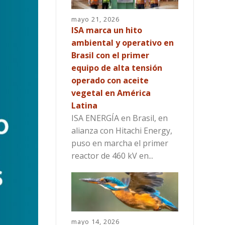
mayo 21, 2026
ISA marca un hito
ambiental y operativo en
Brasil con el primer
equipo de alta tensión
operado con aceite
vegetal en América
Latina
ISA ENERGÍA en Brasil, en
alianza con Hitachi Energy,
puso en marcha el primer
reactor de 460 kV en...
mayo 14, 2026