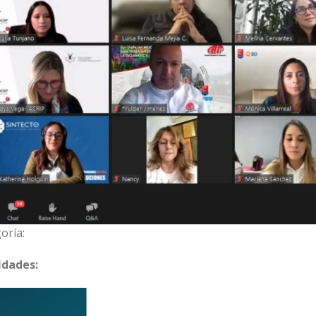
oría:
idades: