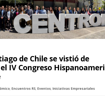
iago de Chile se vistió de
n el IV Congreso Hispanoamer
e
nómico
,
Encuentros RS
,
Eventos
,
Iniciativas Empresariales