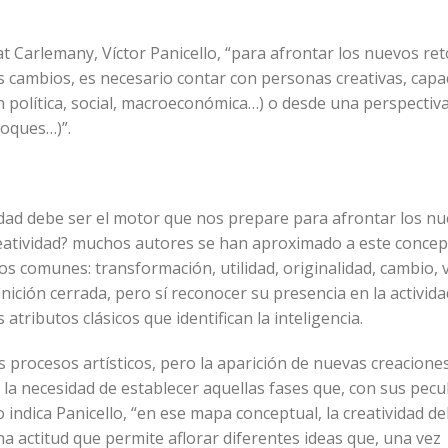
at Carlemany, Víctor Panicello, “para afrontar los nuevos ret
 cambios, es necesario contar con personas creativas, capa
ón política, social, macroeconómica…) o desde una perspectiv
foques…)”.
vidad debe ser el motor que nos prepare para afrontar los n
reatividad? muchos autores se han aproximado a este concep
 comunes: transformación, utilidad, originalidad, cambio, 
inición cerrada, pero sí reconocer su presencia en la activida
atributos clásicos que identifican la inteligencia.
s procesos artísticos, pero la aparición de nuevas creaciones
a la necesidad de establecer aquellas fases que, con sus pecu
indica Panicello, “en ese mapa conceptual, la creatividad d
na actitud que permite aflorar diferentes ideas que, una vez