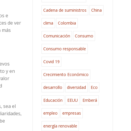
Cadena de suministros
China
os e
ces de ver
clima
Colombia
a más
Comunicación
Consumo
Consumo responsable
Covid 19
uevos
to y en
Crecimiento Económico
valor
d
desarrollo
diversidad
Eco
Educación
EEUU
Emberá
, sea el
empleo
empresas
liaridades,
ebe
energía renovable