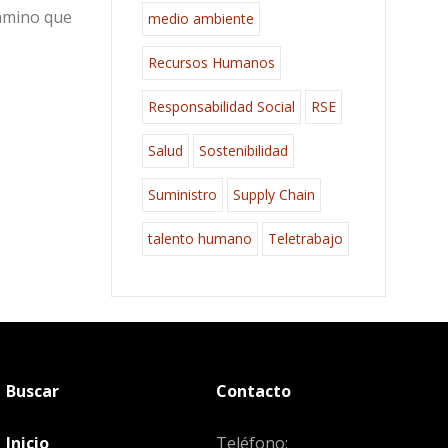
camino que
medio ambiente
Recursos Humanos
Responsabilidad Social
RSE
Salud
Sostenibilidad
Suministro
Supply Chain
talento humano
Teletrabajo
Buscar
Contacto
Inicio
Teléfono: