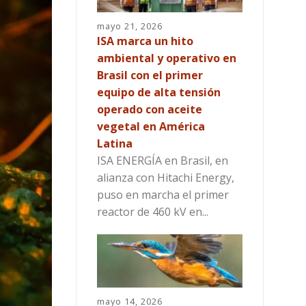
mayo 21, 2026
ISA marca un hito
ambiental y operativo en
Brasil con el primer
equipo de alta tensión
operado con aceite
vegetal en América
Latina
ISA ENERGÍA en Brasil, en
alianza con Hitachi Energy,
puso en marcha el primer
reactor de 460 kV en...
mayo 14, 2026