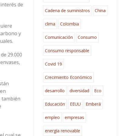
 interés de
Cadena de suministros
China
clima
Colombia
quiere
 carbono y
Comunicación
Consumo
nuales.
Consumo responsable
 de 29.000
 envases,
Covid 19
Crecimiento Económico
stán
desarrollo
diversidad
Eco
 en
S también
Educación
EEUU
Emberá
e
empleo
empresas
energía renovable
el cual se