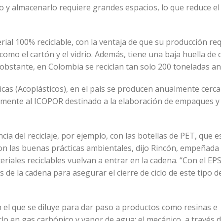
o y almacenarlo requiere grandes espacios, lo que reduce el
rial 100% reciclable, con la ventaja de que su producción re
mo el cartón y el vidrio. Además, tiene una baja huella de
 obstante, en Colombia se reciclan tan solo 200 toneladas a
cas (Acoplásticos), en el país se producen anualmente cerca
icamente al ICOPOR destinado a la elaboración de empaques y
a del reciclaje, por ejemplo, con las botellas de PET, que e
 con las buenas prácticas ambientales, dijo Rincón, empeñada
eriales reciclables vuelvan a entrar en la cadena. “Con el EP
s de la cadena para asegurar el cierre de ciclo de este tipo d
en el que se diluye para dar paso a productos como resinas e
o en gas carbónico y vapor de agua; el mecánico, a través d