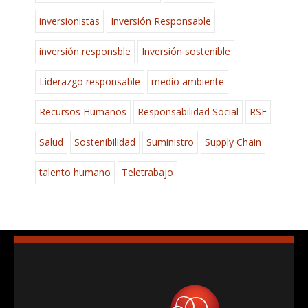
inversionistas
Inversión Responsable
inversión responsble
Inversión sostenible
Liderazgo responsable
medio ambiente
Recursos Humanos
Responsabilidad Social
RSE
Salud
Sostenibilidad
Suministro
Supply Chain
talento humano
Teletrabajo