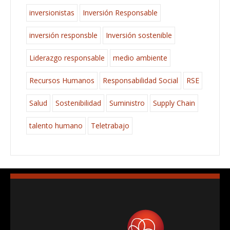
inversionistas
Inversión Responsable
inversión responsble
Inversión sostenible
Liderazgo responsable
medio ambiente
Recursos Humanos
Responsabilidad Social
RSE
Salud
Sostenibilidad
Suministro
Supply Chain
talento humano
Teletrabajo