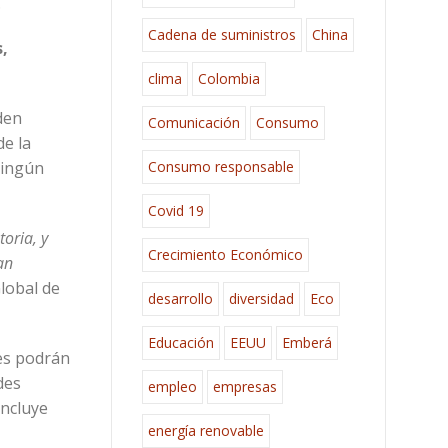
.
Cadena de suministros
China
,
clima
Colombia
den
Comunicación
Consumo
de la
Consumo responsable
ningún
Covid 19
oria, y
Crecimiento Económico
an
Global de
desarrollo
diversidad
Eco
Educación
EEUU
Emberá
ses podrán
des
empleo
empresas
incluye
energía renovable