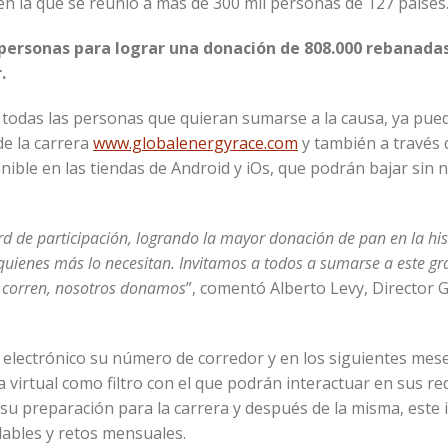
en la que se reunió a más de 300 mil personas de 127 países
 personas para lograr una donación de 808.000 rebanadas
r.
 todas las personas que quieran sumarse a la causa, ya pue
 de la carrera
www.globalenergyrace.com
y también a través 
nible en las tiendas de Android y iOs, que podrán bajar sin 
d de participación, logrando la mayor donación de pan en la hist
uienes más lo necesitan. Invitamos a todos a sumarse a este gr
es corren, nosotros donamos
”, comentó Alberto Levy, Director 
eo electrónico su número de corredor y en los siguientes me
 virtual como filtro con el que podrán interactuar en sus re
u preparación para la carrera y después de la misma, este 
dables y retos mensuales.