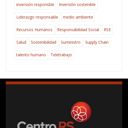
inversión responsble
Inversión sostenible
Liderazgo responsable
medio ambiente
Recursos Humanos
Responsabilidad Social
RSE
Salud
Sostenibilidad
Suministro
Supply Chain
talento humano
Teletrabajo