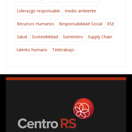
Liderazgo responsable
medio ambiente
Recursos Humanos
Responsabilidad Social
RSE
Salud
Sostenibilidad
Suministro
Supply Chain
talento humano
Teletrabajo