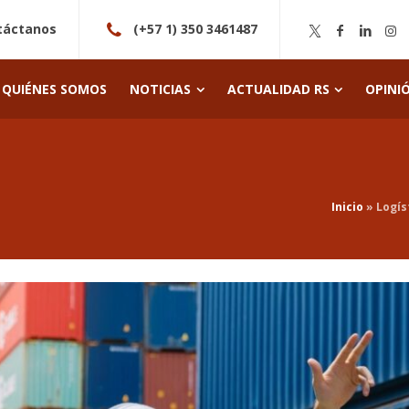
táctanos
(+57 1) 350 3461487
QUIÉNES SOMOS
NOTICIAS
ACTUALIDAD RS
OPINI
Inicio
»
Logís