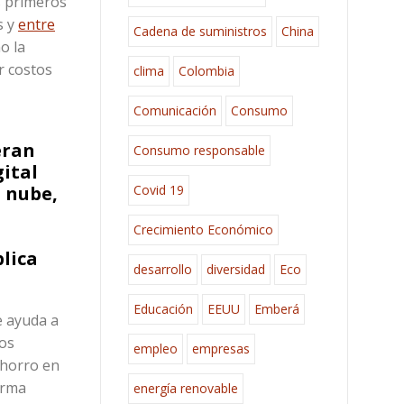
s primeros
s y
entre
Cadena de suministros
China
o la
r costos
clima
Colombia
Comunicación
Consumo
eran
Consumo responsable
ital
Covid 19
a nube,
Crecimiento Económico
plica
desarrollo
diversidad
Eco
Educación
EEUU
Emberá
e ayuda a
los
empleo
empresas
ahorro en
irma
energía renovable