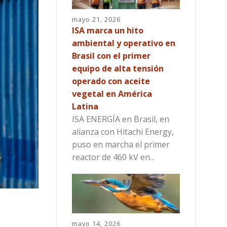
mayo 21, 2026
ISA marca un hito
ambiental y operativo en
Brasil con el primer
equipo de alta tensión
operado con aceite
vegetal en América
Latina
ISA ENERGÍA en Brasil, en
alianza con Hitachi Energy,
puso en marcha el primer
reactor de 460 kV en...
mayo 14, 2026