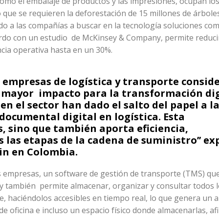
como el embalaje de productos y las impresiones, ocupan lo
 que se requieren la deforestación de 15 millones de árbole
ado a las compañías a buscar en la tecnología soluciones com
uerdo con un estudio de McKinsey & Company, permite reduci
ncia operativa hasta en un 30%.
s empresas de logística y transporte consid
un mayor impacto para la transformación dig
 en el sector han dado el salto del papel a l
ocumental digital en logística. Esta
, sino que también aporta eficiencia,
 las etapas de la cadena de suministro’’ ex
in en Colombia.
las empresas, un software de gestión de transporte (TMS) qu
o y también permite almacenar, organizar y consultar todos 
e, haciéndolos accesibles en tiempo real, lo que genera un 
de oficina e incluso un espacio físico donde almacenarlas, af