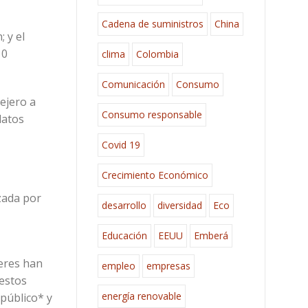
Cadena de suministros
China
 y el
10
clima
Colombia
Comunicación
Consumo
ejero a
Consumo responsable
datos
Covid 19
Crecimiento Económico
zada por
desarrollo
diversidad
Eco
Educación
EEUU
Emberá
jeres han
empleo
empresas
 estos
energía renovable
 público* y