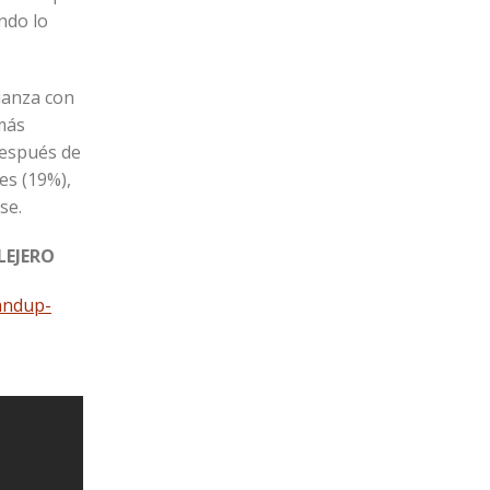
ndo lo
lianza con
 más
después de
es (19%),
se.
LEJERO
andup-