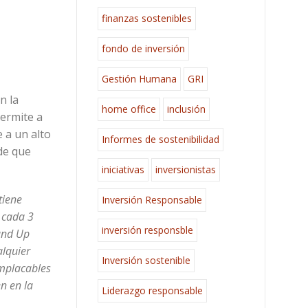
finanzas sostenibles
fondo de inversión
Gestión Humana
GRI
n la
home office
inclusión
permite a
 a un alto
Informes de sostenibilidad
de que
iniciativas
inversionistas
tiene
Inversión Responsable
 cada 3
inversión responsble
and Up
alquier
Inversión sostenible
implacables
n en la
Liderazgo responsable