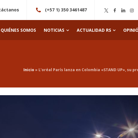
táctanos
(+57 1) 350 3461487
QUIÉNES SOMOS
NOTICIAS
ACTUALIDAD RS
OPINI
Inicio
»
L’oréal París lanza en Colombia «STAND UP», su p