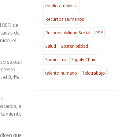
medio ambiente
Recursos Humanos
el 80% de
stadas de
Responsabilidad Social
RSE
nido, el
Salud
Sostenibilidad
Suministro
Supply Chain
oso sexual
nifestó
talento humano
Teletrabajo
, el 8,4%
la
estados, a
ortamiento
 dicen que