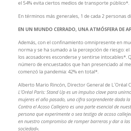
el 54% evita ciertos medios de transporte público*.
En términos más generales, 1 de cada 2 personas di
EN UN MUNDO CERRADO, UNA ATMÓSFERA DE APR
Además, con el confinamiento omnipresente en muc
norma y se ha sumado a la percepción de riesgo: e
los acosadores esconderse y sentirse intocables*. Q
número de encuestados que han presenciado al men
comenzó la pandemia: 42% en total*.
Alberto Mario Rincón, Director General de L´Oréal 
L’Oréal Paris: Stand Up es un impulso clave para unirno
mujeres el año pasado, una cifra sorprendente dada la
Contra el Acoso Callejero es una parte esencial de nues
persona que experimente o sea testigo de acoso callej
en nuestro compromiso de romper barreras y dar a las 
sociedad
«.