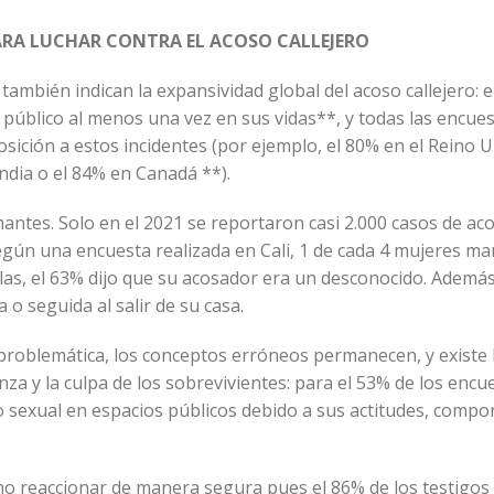
PARA LUCHAR CONTRA EL ACOSO CALLEJERO
también indican la expansividad global del acoso callejero: 
 público al menos una vez en sus vidas**, y todas las encue
sición a estos incidentes (por ejemplo, el 80% en el Reino U
ndia o el 84% en Canadá **).
mantes. Solo en el 2021 se reportaron casi 2.000 casos de ac
 según una encuesta realizada en Cali, 1 de cada 4 mujeres ma
las, el 63% dijo que su acosador era un desconocido. Además
o seguida al salir de su casa.
 problemática, los conceptos erróneos permanecen, y existe 
a y la culpa de los sobrevivientes: para el 53% de los encu
so sexual en espacios públicos debido a sus actitudes, comp
mo reaccionar de manera segura pues el 86% de los testigos