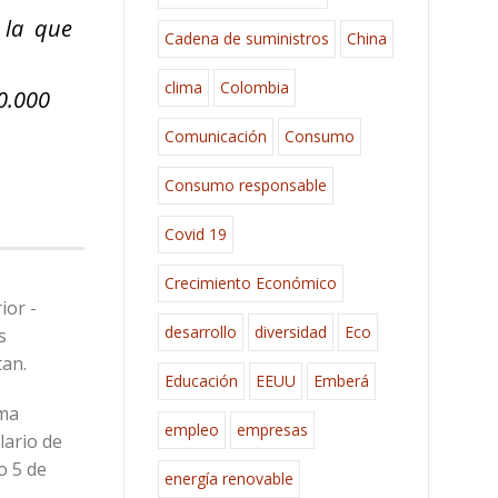
n la que
Cadena de suministros
China
clima
Colombia
00.000
Comunicación
Consumo
Consumo responsable
Covid 19
Crecimiento Económico
ior -
desarrollo
diversidad
Eco
s
tan.
Educación
EEUU
Emberá
ama
empleo
empresas
lario de
o 5 de
energía renovable