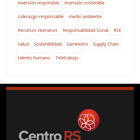
inversión responsble
Inversión sostenible
Liderazgo responsable
medio ambiente
Recursos Humanos
Responsabilidad Social
RSE
Salud
Sostenibilidad
Suministro
Supply Chain
talento humano
Teletrabajo