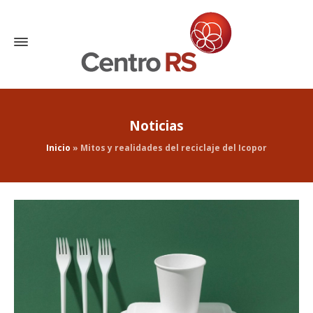
Noticias
Inicio
»
Mitos y realidades del reciclaje del Icopor