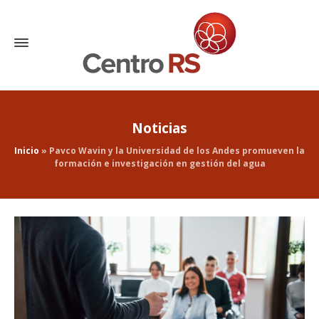
Noticias
Inicio
»
Pavco Wavin y la Universidad de los Andes promueven la
formación e investigación en gestión del agua