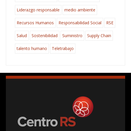
Liderazgo responsable
medio ambiente
Recursos Humanos
Responsabilidad Social
RSE
Salud
Sostenibilidad
Suministro
Supply Chain
talento humano
Teletrabajo