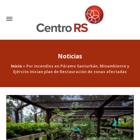
Noticias
Inicio
»
Por incendios en Páramo Santurbán, Minambiente y
Ejército inician plan de Restauración de zonas afectadas