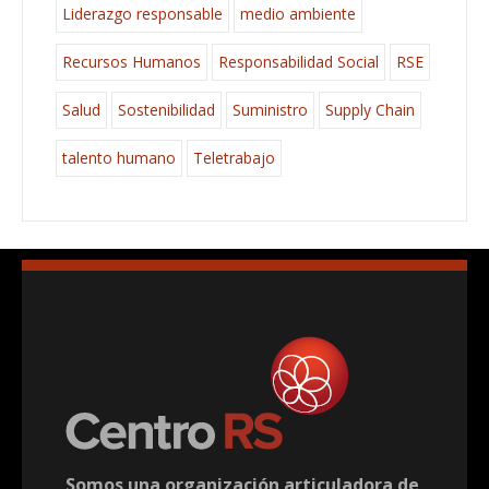
Liderazgo responsable
medio ambiente
Recursos Humanos
Responsabilidad Social
RSE
Salud
Sostenibilidad
Suministro
Supply Chain
talento humano
Teletrabajo
Somos una organización articuladora de