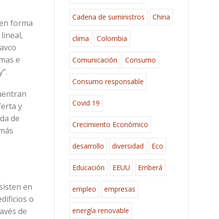
Cadena de suministros
China
 en forma
lineal,
clima
Colombia
Pavco
emas e
Comunicación
Consumo
oy”.
Consumo responsable
uentran
Covid 19
erta y
nda de
Crecimiento Económico
 más
desarrollo
diversidad
Eco
Educación
EEUU
Emberá
sisten en
empleo
empresas
dificios o
ravés de
energía renovable