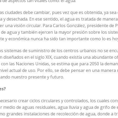
 de aspectos tan vitales como: el agua.
las ciudades debe cambiar, pues vez que es obtenida, ya sea
da y desechada. En ese sentido, el agua es tratada de manera 
ner una visión circular. Para Carlos González, presidente de 
 de agua y también ejercen la mayor presión sobre los sist
ente y económica nunca ha sido tan importante como lo es h
los sistemas de suministro de los centros urbanos no se enc
n diseñados en el siglo XIX, cuando existía una abundante of
con las Naciones Unidas, se estima que para 2050 la dema
ivel actual de uso. Por ello, se debe pensar en una manera
rando nuestro presente y futuro.
es?
cesario crear ciclos circulares y controlados, los cuales con
r medio de aguas residuales, agua lluvia y agua de grifo de e
como grandes instalaciones de recolección de agua, donde a t