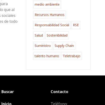
 para
medio ambiente
lo que al
Recursos Humanos
s sociales
es de todo
Responsabilidad Social
RSE
Salud
Sostenibilidad
Suministro
Supply Chain
talento humano
Teletrabajo
Buscar
Contacto
Inicio
Teléfono: