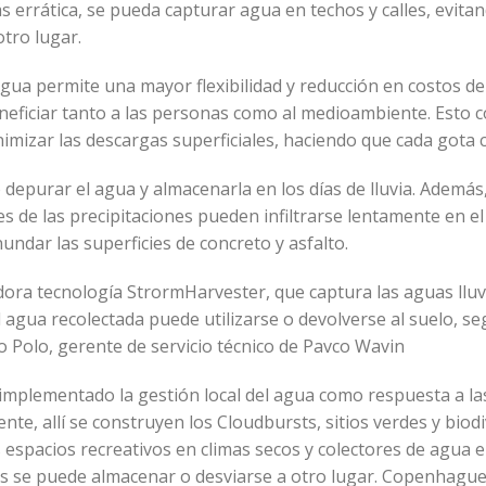
 errática, se pueda capturar agua en techos y calles, evitan
otro lugar.
 agua permite una mayor flexibilidad y reducción en costos de
beneficiar tanto a las personas como al medioambiente. Esto 
nimizar las descargas superficiales, haciendo que cada gota
o depurar el agua y almacenarla en los días de lluvia. Además
 de las precipitaciones pueden infiltrarse lentamente en el
ndar las superficies de concreto y asfalto.
dora tecnología StrormHarvester, que captura las aguas lluv
l agua recolectada puede utilizarse o devolverse al suelo, se
o Polo, gerente de servicio técnico de Pavco Wavin
plementado la gestión local del agua como respuesta a las
ente, allí se construyen los Cloudbursts, sitios verdes y biod
 espacios recreativos en climas secos y colectores de agua e
as se puede almacenar o desviarse a otro lugar. Copenhagu