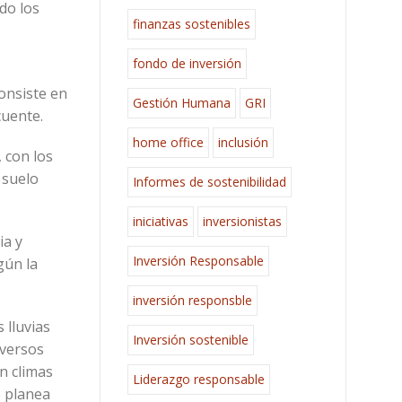
do los
finanzas sostenibles
fondo de inversión
consiste en
Gestión Humana
GRI
 cuente.
home office
inclusión
, con los
 suelo
Informes de sostenibilidad
iniciativas
inversionistas
ia y
Inversión Responsable
gún la
inversión responsble
 lluvias
Inversión sostenible
iversos
n climas
Liderazgo responsable
e planea