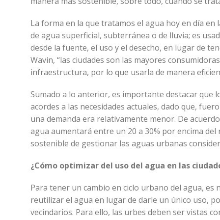
manera más sostenible, sobre todo, cuando se trata
La forma en la que tratamos el agua hoy en día en 
de agua superficial, subterránea o de lluvia; es usa
desde la fuente, el uso y el desecho, en lugar de te
Wavin, “las ciudades son las mayores consumidoras
infraestructura, por lo que usarla de manera efici
Sumado a lo anterior, es importante destacar que 
acordes a las necesidades actuales, dado que, fuero
una demanda era relativamente menor. De acuerdo 
agua aumentará entre un 20 a 30% por encima del n
sostenible de gestionar las aguas urbanas conside
¿Cómo optimizar del uso del agua en las ciudad
Para tener un cambio en ciclo urbano del agua, es ne
reutilizar el agua en lugar de darle un único uso, po
vecindarios. Para ello, las urbes deben ser vistas 