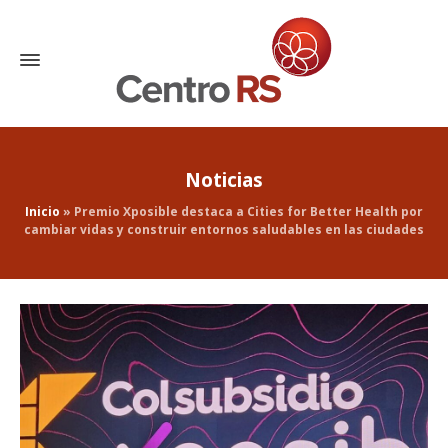
Noticias
Inicio
»
Premio Xposible destaca a Cities for Better Health por
cambiar vidas y construir entornos saludables en las ciudades