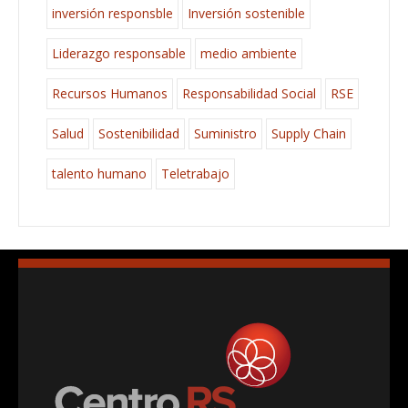
inversión responsble
Inversión sostenible
Liderazgo responsable
medio ambiente
Recursos Humanos
Responsabilidad Social
RSE
Salud
Sostenibilidad
Suministro
Supply Chain
talento humano
Teletrabajo