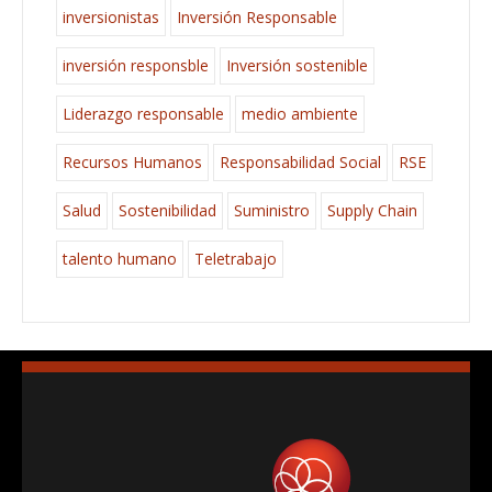
inversionistas
Inversión Responsable
inversión responsble
Inversión sostenible
Liderazgo responsable
medio ambiente
Recursos Humanos
Responsabilidad Social
RSE
Salud
Sostenibilidad
Suministro
Supply Chain
talento humano
Teletrabajo