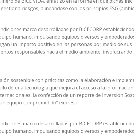
Dinero de BICE VIDA, enfatizó en la forma en que dichas inic
estiona riesgos, alineándose con los principios ESG (ambie
condiciones marco desarrolladas por BICECORP estableciendo
or equipo humano, impulsando equipos diversos y empoderado
an un impacto positivo en las personas por medio de sus
entos responsables hacia el medio ambiente, involucrando 
ersión sostenible con prácticas como la elaboración e implem
ollo de una tecnología que mejora el acceso a la información
ternacionales, la confección de un reporte de Inversión Sos
e un equipo comprometido” expresó
condiciones marco desarrolladas por BICECORP estableciendo
or equipo humano, impulsando equipos diversos y empoderado