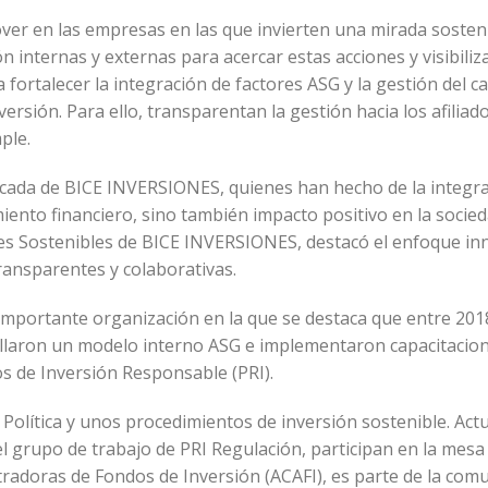
mover en las empresas en las que invierten una mirada sosten
n internas y externas para acercar estas acciones y visibiliza
 fortalecer la integración de factores ASG y la gestión del 
ersión. Para ello, transparentan la gestión hacia los afiliad
ple.
tacada de BICE INVERSIONES, quienes han hecho de la integr
iento financiero, sino también impacto positivo en la socied
es Sostenibles de BICE INVERSIONES, destacó el enfoque i
ransparentes y colaborativas.
importante organización en la que se destaca que entre 2018
ollaron un modelo interno ASG e implementaron capacitacion
os de Inversión Responsable (PRI).
olítica y unos procedimientos de inversión sostenible. Act
el grupo de trabajo de PRI Regulación, participan en la mesa
tradoras de Fondos de Inversión (ACAFI), es parte de la com