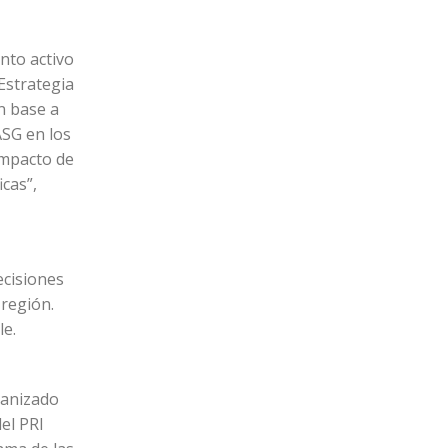
nto activo
Estrategia
n base a
ASG en los
impacto de
cas”,
ecisiones
 región.
le.
ganizado
del PRI