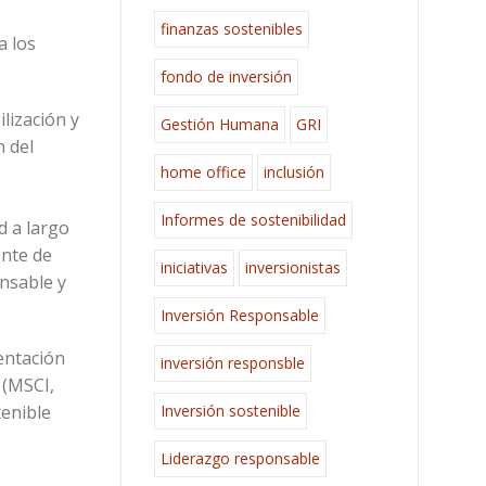
finanzas sostenibles
a los
fondo de inversión
lización y
Gestión Humana
GRI
n del
home office
inclusión
Informes de sostenibilidad
d a largo
ente de
iniciativas
inversionistas
nsable y
Inversión Responsable
entación
inversión responsble
 (MSCI,
tenible
Inversión sostenible
Liderazgo responsable