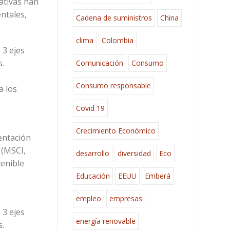
iativas han
ntales,
Cadena de suministros
China
clima
Colombia
 3 ejes
s.
Comunicación
Consumo
Consumo responsable
a los
Covid 19
Crecimiento Económico
entación
 (MSCI,
desarrollo
diversidad
Eco
tenible
Educación
EEUU
Emberá
empleo
empresas
 3 ejes
energía renovable
s.