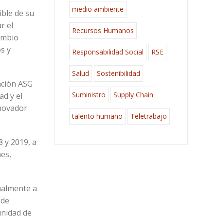
medio ambiente
ible de su
r el
Recursos Humanos
cambio
os y
Responsabilidad Social
RSE
Salud
Sostenibilidad
ación ASG
Suministro
Supply Chain
ad y el
nnovador
talento humano
Teletrabajo
 y 2019, a
es,
ualmente a
 de
unidad de