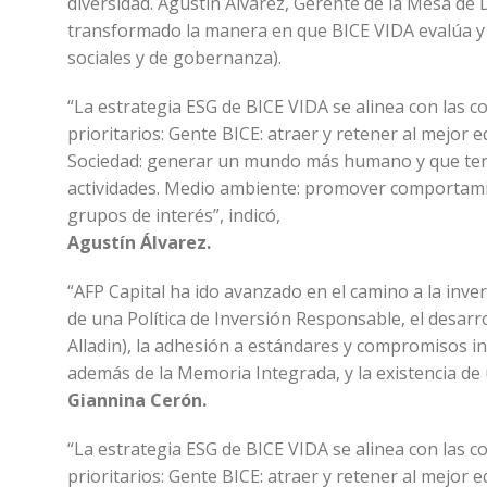
diversidad. Agustín Álvarez, Gerente de la Mesa de 
transformado la manera en que BICE VIDA evalúa y g
sociales y de gobernanza).
“La estrategia ESG de BICE VIDA se alinea con las 
prioritarios: Gente BICE: atraer y retener al mej
Sociedad: generar un mundo más humano y que teng
actividades. Medio ambiente: promover comportami
grupos de interés”, indicó,
Agustín Álvarez.
“AFP Capital ha ido avanzado en el camino a la inv
de una Política de Inversión Responsable, el desarr
Alladin), la adhesión a estándares y compromisos in
además de la Memoria Integrada, y la existencia d
Giannina Cerón.
“La estrategia ESG de BICE VIDA se alinea con las 
prioritarios: Gente BICE: atraer y retener al mej