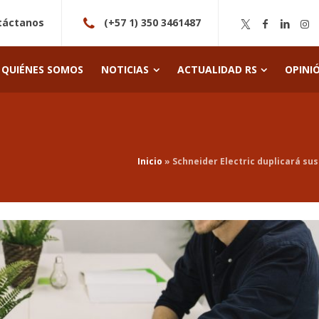
táctanos
(+57 1) 350 3461487
QUIÉNES SOMOS
NOTICIAS
ACTUALIDAD RS
OPINI
Inicio
»
Schneider Electric duplicará sus