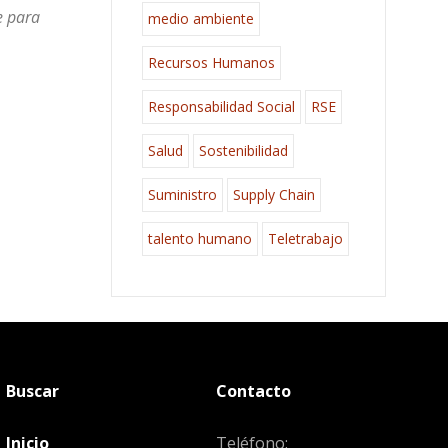
e para
medio ambiente
Recursos Humanos
Responsabilidad Social
RSE
Salud
Sostenibilidad
Suministro
Supply Chain
talento humano
Teletrabajo
Buscar
Contacto
Inicio
Teléfono: