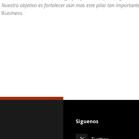
. Nuestro objetivo es fortalecer aún más este pilar tan important
y Business.
Síguenos