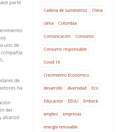
hace parte
Cadena de suministros
China
clima
Colombia
tenimiento
Comunicación
Consumo
sos
da uno de
Consumo responsable
a compañía
ó,
Covid 19
Crecimiento Económico
ilares de
motores ha
desarrollo
diversidad
Eco
Educación
EEUU
Emberá
ación
ón del
empleo
empresas
y alcanzó
energía renovable