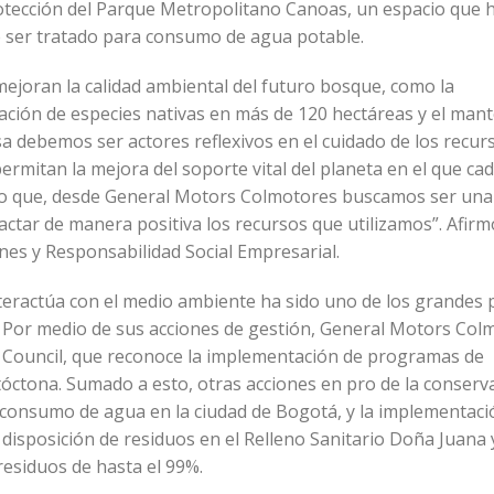
protección del Parque Metropolitano Canoas, un espacio que 
e ser tratado para consumo de agua potable.
ejoran la calidad ambiental del futuro bosque, como la
tación de especies nativas en más de 120 hectáreas y el man
 debemos ser actores reflexivos en el cuidado de los recur
rmitan la mejora del soporte vital del planeta en el que ca
o que, desde General Motors Colmotores buscamos ser un
ctar de manera positiva los recursos que utilizamos”. Afirm
es y Responsabilidad Social Empresarial.
teractúa con el medio ambiente ha sido uno de los grandes p
 Por medio de sus acciones de gestión, General Motors Col
tat Council, que reconoce la implementación de programas de
tóctona. Sumado a esto, otras acciones en pro de la conserv
 consumo de agua en la ciudad de Bogotá, y la implementaci
 disposición de residuos en el Relleno Sanitario Doña Juana 
 residuos de hasta el 99%.