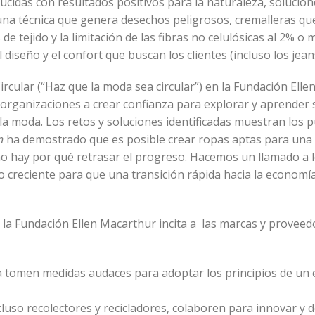
ducidas con resultados positivos para la naturaleza, solucio
 una técnica que genera desechos peligrosos, cremalleras q
 de tejido y la limitación de las fibras no celulósicas al 2% o
 diseño y el confort que buscan los clientes (incluso los jean
ircular (“Haz que la moda sea circular”) en la Fundación Elle
 organizaciones a crear confianza para explorar y aprender
 la moda. Los retos y soluciones identificadas muestran los 
n
ha demostrado que es posible crear ropas aptas para un
no hay por qué retrasar el progreso. Hacemos un llamado a 
o creciente para que una transición rápida hacia la economía
 la Fundación Ellen Macarthur incita a las marcas y proveed
a tomen medidas audaces para adoptar los principios de un
uso recolectores y recicladores, colaboren para innovar y d