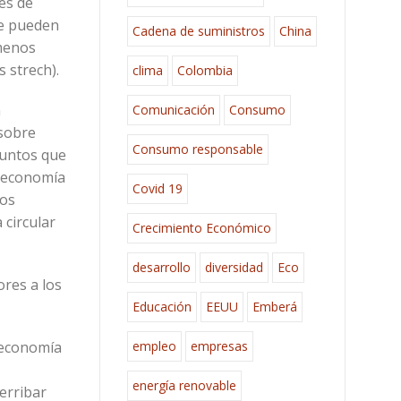
nes de
ue pueden
Cadena de suministros
China
 menos
s strech).
clima
Colombia
n
Comunicación
Consumo
 sobre
Consumo responsable
puntos que
a economía
Covid 19
los
 circular
Crecimiento Económico
desarrollo
diversidad
Eco
ores a los
Educación
EEUU
Emberá
empleo
empresas
 economía
energía renovable
erribar