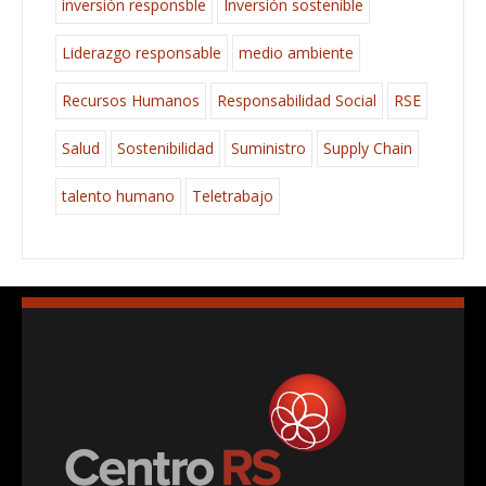
inversión responsble
Inversión sostenible
Liderazgo responsable
medio ambiente
Recursos Humanos
Responsabilidad Social
RSE
Salud
Sostenibilidad
Suministro
Supply Chain
talento humano
Teletrabajo