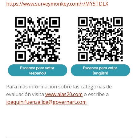
https://www.surveymonkey.com/r/MY5TDLX
Para más información sobre las categorías de
evaluación visita
www.alas20.com
o escribe a
joaquin.fuenzalida@governart.com
.