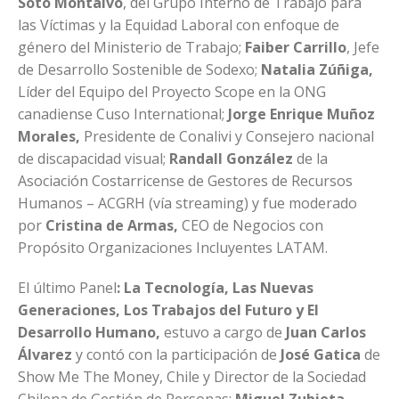
Soto Montalvo
, del Grupo Interno de Trabajo para
las Víctimas y la Equidad Laboral con enfoque de
género del Ministerio de Trabajo;
Faiber Carrillo
, Jefe
de Desarrollo Sostenible de Sodexo;
Natalia Zúñiga,
Líder del Equipo del Proyecto Scope en la ONG
canadiense Cuso International;
Jorge Enrique Muñoz
Morales,
Presidente de Conalivi y Consejero nacional
de discapacidad visual;
Randall González
de la
Asociación Costarricense de Gestores de Recursos
Humanos – ACGRH (vía streaming) y fue moderado
por
Cristina de Armas,
CEO de Negocios con
Propósito Organizaciones Incluyentes LATAM.
El último Panel
: La Tecnología, Las Nuevas
Generaciones, Los Trabajos del Futuro y El
Desarrollo Humano,
estuvo a cargo de
Juan Carlos
Álvarez
y contó con la participación de
José Gatica
de
Show Me The Money, Chile y Director de la Sociedad
Chilena de Gestión de Personas;
Miguel Zubieta
,