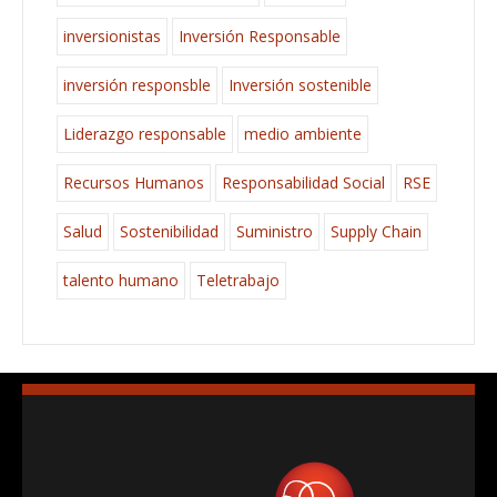
inversionistas
Inversión Responsable
inversión responsble
Inversión sostenible
Liderazgo responsable
medio ambiente
Recursos Humanos
Responsabilidad Social
RSE
Salud
Sostenibilidad
Suministro
Supply Chain
talento humano
Teletrabajo