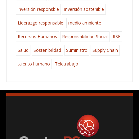
inversión responsble
Inversión sostenible
Liderazgo responsable
medio ambiente
Recursos Humanos
Responsabilidad Social
RSE
Salud
Sostenibilidad
Suministro
Supply Chain
talento humano
Teletrabajo