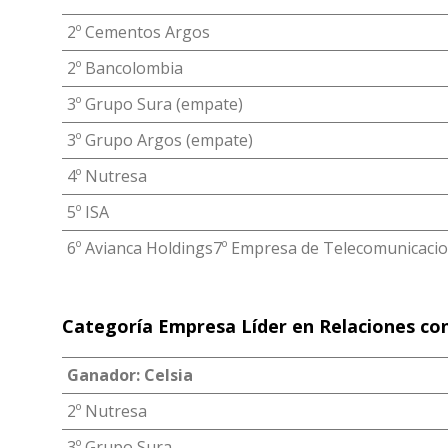
2º Cementos Argos
2º Bancolombia
3º Grupo Sura (empate)
3º Grupo Argos (empate)
4º Nutresa
5º ISA
6º Avianca Holdings7º Empresa de Telecomunicaci
Categoría Empresa Líder en Relaciones con
Ganador: Celsia
2º Nutresa
3º Grupo Sura