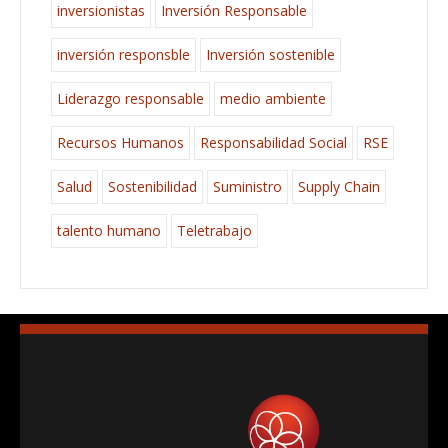
inversionistas
Inversión Responsable
inversión responsble
Inversión sostenible
Liderazgo responsable
medio ambiente
Recursos Humanos
Responsabilidad Social
RSE
Salud
Sostenibilidad
Suministro
Supply Chain
talento humano
Teletrabajo