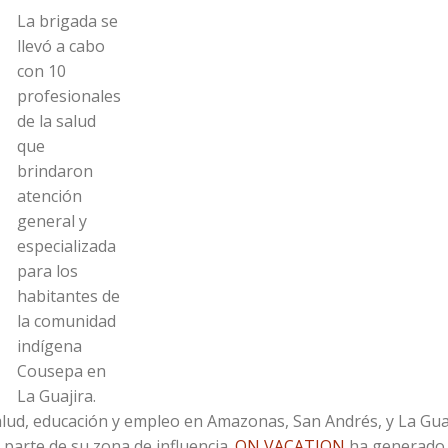
La brigada se
llevó a cabo
con 10
profesionales
de la salud
que
brindaron
atención
general y
especializada
para los
habitantes de
la comunidad
indígena
Cousepa en
La Guajira.
salud, educación y empleo en Amazonas, San Andrés, y La Gu
 parte de su zona de influencia.
ON VACATION
ha generado