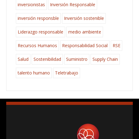
inversionistas
Inversión Responsable
inversión responsble
Inversión sostenible
Liderazgo responsable
medio ambiente
Recursos Humanos
Responsabilidad Social
RSE
Salud
Sostenibilidad
Suministro
Supply Chain
talento humano
Teletrabajo