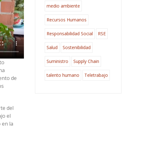
medio ambiente
Recursos Humanos
Responsabilidad Social
RSE
Salud
Sostenibilidad
Suministro
Supply Chain
to
na
talento humano
Teletrabajo
ento de
os
te del
jo el
 en la