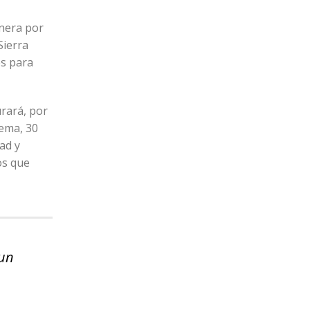
anera por
Sierra
es para
urará, por
tema, 30
ad y
os que
 un