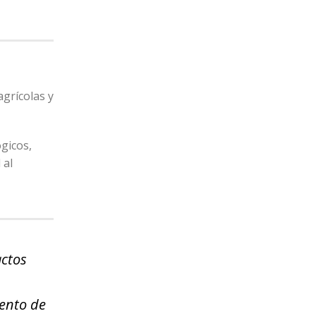
agrícolas y
gicos,
 al
actos
iento de